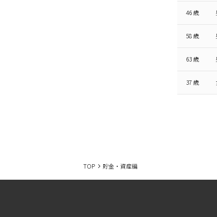
46
歳
58
歳
63
歳
37
歳
TOP
貯金・資産編