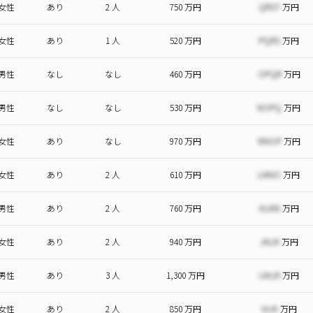
女性
あり
2 人
750 万円
QRST
万円
女性
あり
1 人
520 万円
PQRS
万円
男性
なし
なし
460 万円
OPQR
万円
男性
なし
なし
530 万円
NOPQ
万円
女性
あり
なし
970 万円
MNOP
万円
女性
あり
2 人
610 万円
LMNO
万円
男性
あり
2 人
760 万円
KLMN
万円
女性
あり
2 人
940 万円
JKLM
万円
男性
あり
3 人
1,300 万円
IJKLM
万円
女性
あり
2 人
850 万円
HIJK
万円