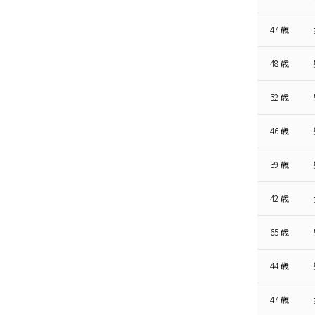
47
歳
48
歳
32
歳
46
歳
39
歳
42
歳
65
歳
44
歳
47
歳