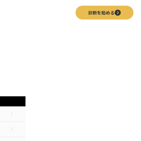
診断を始める
編