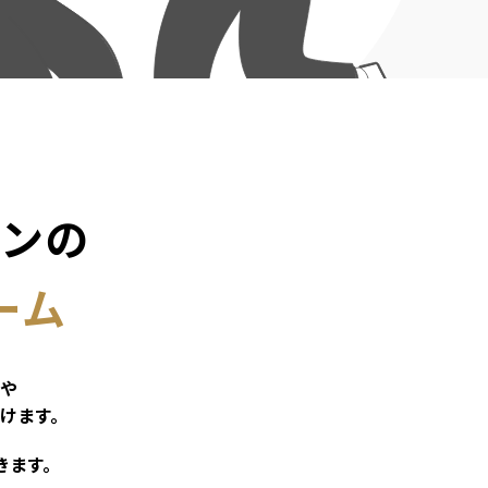
ソンの
ーム
や
けます。
きます。